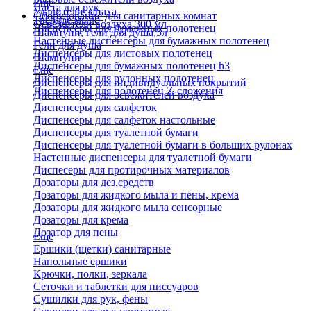
Еще
Паста для рук
Удалители запаха
Оборудование для санитарных комнат
Твердое мыло
Освежители воздуха 300 мл
Диспенсеры для бумажных полотенец
Шампуни, гели для душа,5л
Настенные диспенсеры для бумажных полотенец
Гели для душа
Диспенсеры для листовых полотенец
Шампуни
Диспенсеры для бумажных полотенец h3
Еще
Диспенсеры для рулонных полотенец
Диспенсеры для индивидуальных покрытий
Диспенсеры для полотенец Z-сложения
Диспенсеры для освежителей воздуха
Диспенсеры для салфеток
Диспенсеры для салфеток настольные
Диспенсеры для туалетной бумаги
Диспенсеры для туалетной бумаги в больших рулонах
Настенные диспенсеры для туалетной бумаги
Диспесеры для протирочных материалов
Дозаторы для дез.средств
Дозаторы для жидкого мыла и пены, крема
Дозаторы для жидкого мыла сенсорные
Дозаторы для крема
Дозатор для пены
Еще
Ершики (щетки) санитарные
Напольные ершики
Крючки, полки, зеркала
Сеточки и таблетки для писсуаров
Сушилки для рук, фены