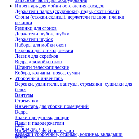
Запасные части для оборудования
Инвентарь для мойки остекления,фасадов
Держатели падов (скурблоки), пады, скотч-брайт
Сгоны (стяжки,склизы), держатели планок, планки,
резинки
Резинки для сгонов
Держатели шубок, шубки
Держатели шубок
Наборы для мойки окон
Скребки для стекол, лезвия
Лезвия для скребков
Ведра для мойки окон
Штанги телескопические
Кобура, колчаны, пояса, сумки
Уборочный инвентарь
Веревки, удлинтели, вантузы, стремянки, сушилки для
белья
Вантузы
Стремянки
Инвентарь для уборки помещений
Ведра
Знаки предупреждающие
Пады и падодержатели
Еще
Сгоны для пола
Инвентарь для уборки улиц
Тележки уборочные, отжимы, корзины, вкладыши
Вилы