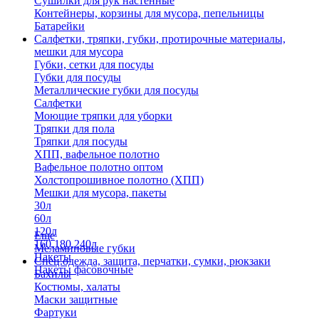
Сушилки для рук настенные
Контейнеры, корзины для мусора, пепельницы
Батарейки
Салфетки, тряпки, губки, протирочные материалы,
мешки для мусора
Губки, сетки для посуды
Губки для посуды
Металлические губки для посуды
Салфетки
Моющие тряпки для уборки
Тряпки для пола
Тряпки для посуды
ХПП, вафельное полотно
Вафельное полотно оптом
Холстопрошивное полотно (ХПП)
Мешки для мусора, пакеты
30л
60л
120л
Еще
160,180,240л
Меламиновые губки
Пакеты
Спец.одежда, защита, перчатки, сумки, рюкзаки
Пакеты фасовочные
Бахилы
Костюмы, халаты
Маски защитные
Фартуки