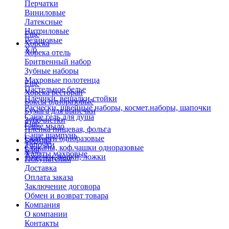
Перчатки
Виниловые
Латексные
Нитриловые
Еще
Резиновые
Хорека
Х/б
Хорека отель
Бритвенный набор
Зубные наборы
Махровые полотенца
Еще
Пастельное белье
Хорека ресторан
Плечики, вешалки-стойки
Боксы одноразовые
Расчески, швейные наборы, космет.наборы, шапочки
Бумага для выпечки
Саше гель для душа
Зубочистки
Еще
Саше мыло
Пленка пищевая, фольга
Саше шампунь
Скатерти одноразовые
Бренды
Тапочки
Стаканы, коф.чашки одноразовые
Блог
Халаты махровые
Тарелки, вилки, ложки
Покупателям
Доставка
Оплата заказа
Заключение договора
Обмен и возврат товара
Компания
О компании
Контакты