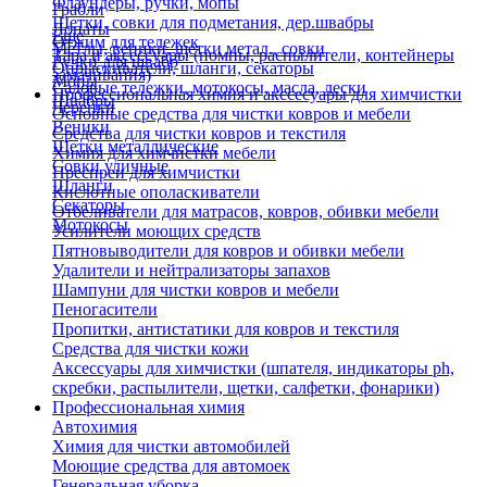
Флаундеры, ручки, мопы
Грабли
Щетки, совки для подметания, дер.швабры
Лопаты
Еще
Отжим для тележек
Метлы, веники, щетки метал., совки
Тара и аксессуары (помпы, распылители, контейнеры
Ручки для швабр
Опрыскиватели, шланги, секаторы
замачивания)
Мопы
Садовые тележки, мотокосы, масла, лески
Профессиональная химия и акссесуары для химчистки
Швабры
Черенки
Основные средства для чистки ковров и мебели
Веники
Средства для чистки ковров и текстиля
Щетки металлические
Химия для химчистки мебели
Совки уличные
Преспреи для химчистки
Шланги
Кислотные ополаскиватели
Секаторы
Отбеливатели для матрасов, ковров, обивки мебели
Мотокосы
Усилители моющих средств
Пятновыводители для ковров и обивки мебели
Удалители и нейтрализаторы запахов
Шампуни для чистки ковров и мебели
Пеногасители
Пропитки, антистатики для ковров и текстиля
Средства для чистки кожи
Аксессуары для химчистки (шпателя, индикаторы ph,
скребки, распылители, щетки, салфетки, фонарики)
Профессиональная химия
Автохимия
Химия для чистки автомобилей
Моющие средства для автомоек
Генеральная уборка