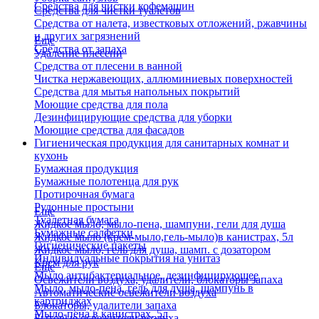
Средства для чистки кофемашин
Средства для чистки туалетов
Средства от налета, известковых отложений, ржавчины
и других загрязнений
Еще
Средства от запаха
Удаление плесени
Средства от плесени в ванной
Чистка нержавеющих, аллюминиевых поверхностей
Средства для мытья напольных покрытий
Моющие средства для пола
Дезинфицирующие средства для уборки
Моющие средства для фасадов
Гигиеническая продукция для санитарных комнат и
кухонь
Бумажная продукция
Бумажные полотенца для рук
Протирочная бумага
Рулонные простыни
Еще
Туалетная бумага
Жидкое мыло, мыло-пена, шампуни, гели для душа
Бумажные салфетки
Жидкое мыло (крем-мыло,гель-мыло)в канистрах, 5л
Гигиенические пакеты
Жидкое мыло, гель для душа, шамп. с дозатором
Индивидуальные покрытия на унитаз
Крем для рук
Еще
Мыло антибактериальное, дезинфицирующее
Освежители воздуха, удалители, блокаторы запаха
Мыло, мыло-пена, гель для душа, шампунь в
Автоматические освежители воздуха
картриджах
Блокаторы, удалители запаха
Мыло-пена в канистрах, 5л
Бытовые освежители воздуха