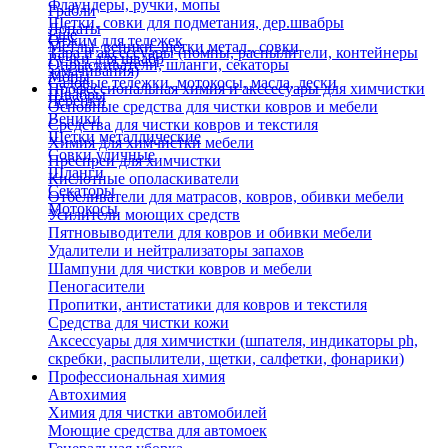
Флаундеры, ручки, мопы
Грабли
Щетки, совки для подметания, дер.швабры
Лопаты
Еще
Отжим для тележек
Метлы, веники, щетки метал., совки
Тара и аксессуары (помпы, распылители, контейнеры
Ручки для швабр
Опрыскиватели, шланги, секаторы
замачивания)
Мопы
Садовые тележки, мотокосы, масла, лески
Профессиональная химия и акссесуары для химчистки
Швабры
Черенки
Основные средства для чистки ковров и мебели
Веники
Средства для чистки ковров и текстиля
Щетки металлические
Химия для химчистки мебели
Совки уличные
Преспреи для химчистки
Шланги
Кислотные ополаскиватели
Секаторы
Отбеливатели для матрасов, ковров, обивки мебели
Мотокосы
Усилители моющих средств
Пятновыводители для ковров и обивки мебели
Удалители и нейтрализаторы запахов
Шампуни для чистки ковров и мебели
Пеногасители
Пропитки, антистатики для ковров и текстиля
Средства для чистки кожи
Аксессуары для химчистки (шпателя, индикаторы ph,
скребки, распылители, щетки, салфетки, фонарики)
Профессиональная химия
Автохимия
Химия для чистки автомобилей
Моющие средства для автомоек