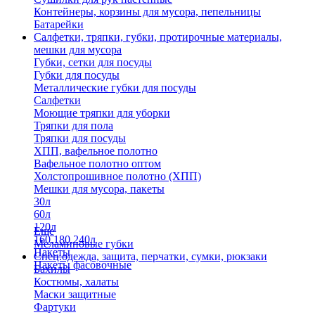
Контейнеры, корзины для мусора, пепельницы
Батарейки
Салфетки, тряпки, губки, протирочные материалы,
мешки для мусора
Губки, сетки для посуды
Губки для посуды
Металлические губки для посуды
Салфетки
Моющие тряпки для уборки
Тряпки для пола
Тряпки для посуды
ХПП, вафельное полотно
Вафельное полотно оптом
Холстопрошивное полотно (ХПП)
Мешки для мусора, пакеты
30л
60л
120л
Еще
160,180,240л
Меламиновые губки
Пакеты
Спец.одежда, защита, перчатки, сумки, рюкзаки
Пакеты фасовочные
Бахилы
Костюмы, халаты
Маски защитные
Фартуки