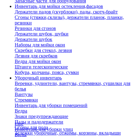
Запасные части для оборудования
Инвентарь для мойки остекления,фасадов
Держатели падов (скурблоки), пады, скотч-брайт
Сгоны (стяжки,склизы), держатели планок, планки,
резинки
Резинки для сгонов
Держатели шубок, шубки
Держатели шубок
Наборы для мойки окон
Скребки для стекол, лезвия
Лезвия для скребков
Ведра для мойки окон
Штанги телескопические
Кобура, колчаны, пояса, сумки
Уборочный инвентарь
Веревки, удлинтели, вантузы, стремянки, сушилки для
белья
Вантузы
Стремянки
Инвентарь для уборки помещений
Ведра
Знаки предупреждающие
Пады и падодержатели
Еще
Сгоны для пола
Инвентарь для уборки улиц
Тележки уборочные, отжимы, корзины, вкладыши
Вилы