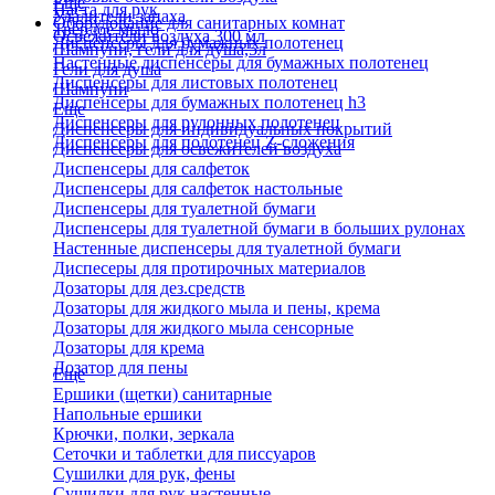
Еще
Паста для рук
Удалители запаха
Оборудование для санитарных комнат
Твердое мыло
Освежители воздуха 300 мл
Диспенсеры для бумажных полотенец
Шампуни, гели для душа,5л
Настенные диспенсеры для бумажных полотенец
Гели для душа
Диспенсеры для листовых полотенец
Шампуни
Диспенсеры для бумажных полотенец h3
Еще
Диспенсеры для рулонных полотенец
Диспенсеры для индивидуальных покрытий
Диспенсеры для полотенец Z-сложения
Диспенсеры для освежителей воздуха
Диспенсеры для салфеток
Диспенсеры для салфеток настольные
Диспенсеры для туалетной бумаги
Диспенсеры для туалетной бумаги в больших рулонах
Настенные диспенсеры для туалетной бумаги
Диспесеры для протирочных материалов
Дозаторы для дез.средств
Дозаторы для жидкого мыла и пены, крема
Дозаторы для жидкого мыла сенсорные
Дозаторы для крема
Дозатор для пены
Еще
Ершики (щетки) санитарные
Напольные ершики
Крючки, полки, зеркала
Сеточки и таблетки для писсуаров
Сушилки для рук, фены
Сушилки для рук настенные