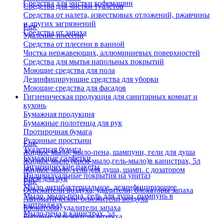
Средства для чистки кофемашин
Средства для чистки туалетов
Средства от налета, известковых отложений, ржавчины
и других загрязнений
Еще
Средства от запаха
Удаление плесени
Средства от плесени в ванной
Чистка нержавеющих, аллюминиевых поверхностей
Средства для мытья напольных покрытий
Моющие средства для пола
Дезинфицирующие средства для уборки
Моющие средства для фасадов
Гигиеническая продукция для санитарных комнат и
кухонь
Бумажная продукция
Бумажные полотенца для рук
Протирочная бумага
Рулонные простыни
Еще
Туалетная бумага
Жидкое мыло, мыло-пена, шампуни, гели для душа
Бумажные салфетки
Жидкое мыло (крем-мыло,гель-мыло)в канистрах, 5л
Гигиенические пакеты
Жидкое мыло, гель для душа, шамп. с дозатором
Индивидуальные покрытия на унитаз
Крем для рук
Еще
Мыло антибактериальное, дезинфицирующее
Освежители воздуха, удалители, блокаторы запаха
Мыло, мыло-пена, гель для душа, шампунь в
Автоматические освежители воздуха
картриджах
Блокаторы, удалители запаха
Мыло-пена в канистрах, 5л
Бытовые освежители воздуха