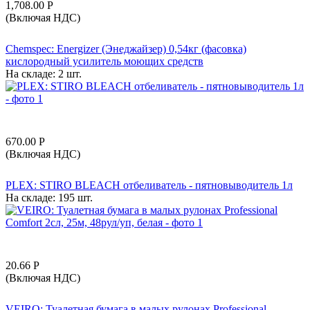
1,708.00
Р
(Включая НДС)
Chemspec: Energizer (Энеджайзер) 0,54кг (фасовка)
кислородный усилитель моющих средств
На складе:
2 шт.
670.00
Р
(Включая НДС)
PLEX: STIRO BLEACH отбеливатель - пятновыводитель 1л
На складе:
195 шт.
20.66
Р
(Включая НДС)
VEIRO: Туалетная бумага в малых рулонах Professional