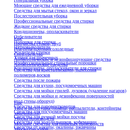
Генеральная уборка
Моющие средства для ежедневной уборки
Средства для мытья стекол, окон и зеркал
Послестроительная уборка
Профессиональные средства для стирки
Жидкие средства для стирки
Кондиционеры, ополаскиватели
Отбеливатели
Еще
Порошки для стирки
Прочистка стоков, труб
Пятновыводители
Реагенты противогололедные
Усилители стирки
Спец.средства
Химия для прачечных
Антисептические и дезинфицирующие средства
Профессиональные стиральные порошки
Антисептические средства
Кондиционеры, ополаскиватели для стирки
Средства для кристаллизации, нанесения
полимеров,восков
Средства после пожара
Средства для кухни, посудомоечных машин
Средства для мойки грилей, духовок (удаление нагаров)
Средства для мойки и дезинфекции поверхностей
(пол,стены,оброруд)
Еще
Средства для паровенткоматов
Тара и аксессуары (помпы, распылители, контейнеры
Средства для посудомоечных машин
замачивания)
Средства для ручной мойки посуды
Уборка производств
Средства для холодильников, кофемашин
Моющие средства для пищевых производств
Средства от накипи, окалины, ржавчины
Уборка сан.узлов